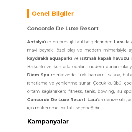
Genel Bilgiler
Concorde De Luxe Resort
Antalya
’nın en prestijli tatil bölgelerinden
Lara
’da 
mavi bayraklı özel plajı ve modern mimarisiyle ayr
kaydıraklı aquaparkı
ve
ısıtmalı kapalı havuzu
i
Balkonlu ve konforlu odalar, modern donanımlarıy
Diem Spa
merkezinde Türk hamamı, sauna, buhar 
rahatlama ve yenilenme sunar. Çocuk kulübü, çocuk 
ortam sağlanırken; fitness, tenis, bowling, su spo
Concorde De Luxe Resort
,
Lara
’da denize sıfır, 
için mükemmel bir tatil seçeneğidir.
Kampanyalar