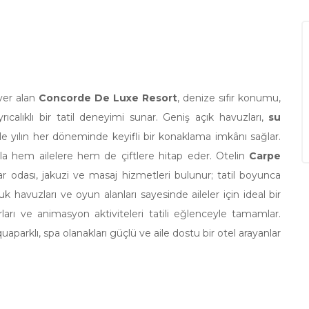
yer alan
Concorde De Luxe Resort
, denize sıfır konumu,
ıcalıklı bir tatil deneyimi sunar. Geniş açık havuzları,
su
le yılın her döneminde keyifli bir konaklama imkânı sağlar.
la hem ailelere hem de çiftlere hitap eder. Otelin
Carpe
odası, jakuzi ve masaj hizmetleri bulunur; tatil boyunca
havuzları ve oyun alanları sayesinde aileler için ideal bir
rları ve animasyon aktiviteleri tatili eğlenceyle tamamlar.
aquaparklı, spa olanakları güçlü ve aile dostu bir otel arayanlar