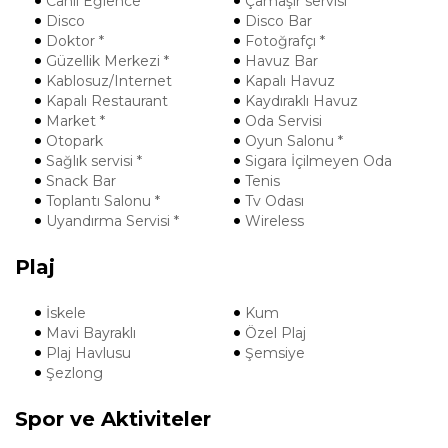
Canlı Eğlence
Çamaşır servisi *
Disco
Disco Bar
Doktor *
Fotoğrafçı *
Güzellik Merkezi *
Havuz Bar
Kablosuz/Internet
Kapalı Havuz
Kapalı Restaurant
Kaydıraklı Havuz
Market *
Oda Servisi
Otopark
Oyun Salonu *
Sağlık servisi *
Sigara İçilmeyen Oda
Snack Bar
Tenis
Toplantı Salonu *
Tv Odası
Uyandırma Servisi *
Wireless
Plaj
İskele
Kum
Mavi Bayraklı
Özel Plaj
Plaj Havlusu
Şemsiye
Şezlong
Spor ve Aktiviteler