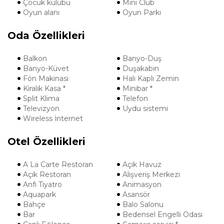
Çocuk kulübü
Mini Club
Oyun alanı
Oyun Parkı
Oda Özellikleri
Balkon
Banyo-Duş
Banyo-Küvet
Duşakabin
Fön Makinası
Halı Kaplı Zemin
Kiralık Kasa *
Minibar *
Split Klima
Telefon
Televizyon
Uydu sistemi
Wireless İnternet
Otel Özellikleri
A La Carte Restoran
Açık Havuz
Açık Restoran
Alışveriş Merkezi
Anfi Tiyatro
Animasyon
Aquapark
Asansör
Bahçe
Balo Salonu
Bar
Bedensel Engelli Odası