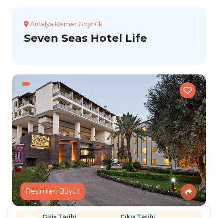
Antalya Kemer Göynük
Seven Seas Hotel Life
Resimleri Büyüt
Giriş Tarihi
Çıkış Tarihi