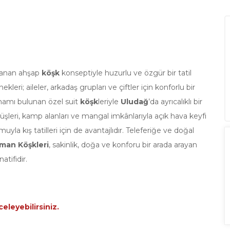
lanan ahşap
köşk
konseptiyle huzurlu ve özgür bir tatil
kleri; aileler, arkadaş grupları ve çiftler için konforlu bir
mamı bulunan özel suit
köşk
leriyle
Uludağ
’da ayrıcalıklı bir
rüyüşleri, kamp alanları ve mangal imkânlarıyla açık hava keyfi
yla kış tatilleri için de avantajlıdır. Teleferiğe ve doğal
man Köşkleri
, sakinlik, doğa ve konforu bir arada arayan
tifidir.
eleyebilirsiniz.