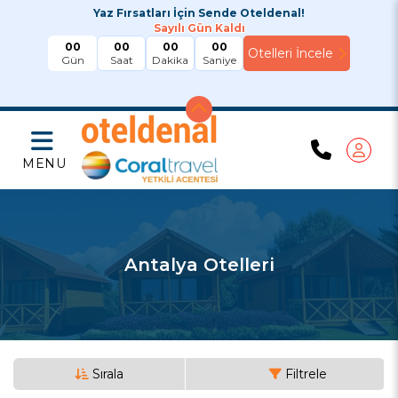
Yaz Fırsatları İçin Sende Oteldenal!
Sayılı Gün Kaldı
00
00
00
00
Gün
Saat
Dakika
Saniye
MENU
Antalya Otelleri
Sırala
Filtrele