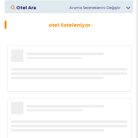
Otel Ara
Otel Veya Bölge
otel listeleniyor.
Giriş Tarihi
Çıkış Tarihi
Misafirler
2
Yetişkin
Otelleri Keşfet