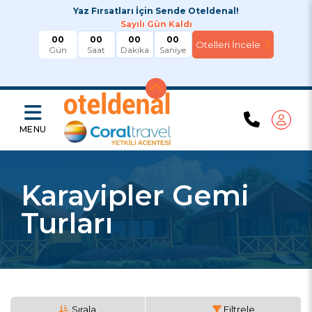
Yaz Fırsatları İçin Sende Oteldenal!
Sayılı Gün Kaldı
00
00
00
00
Gün
Saat
Dakika
Saniye
MENU
Karayipler Gemi
Turları
Sırala
Filtrele