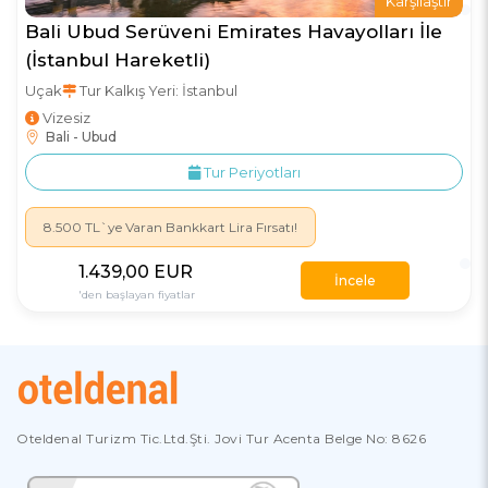
Karşılaştır
Bali Ubud Serüveni Emirates Havayolları İle
(İstanbul Hareketli)
Uçak
Tur Kalkış Yeri: İstanbul
Vizesiz
Bali - Ubud
Tur Periyotları
8.500 TL`ye Varan Bankkart Lira Fırsatı!
1.439
,00
EUR
İncele
'den başlayan fiyatlar
Oteldenal Turizm Tic.Ltd.Şti. Jovi Tur Acenta Belge No: 8626