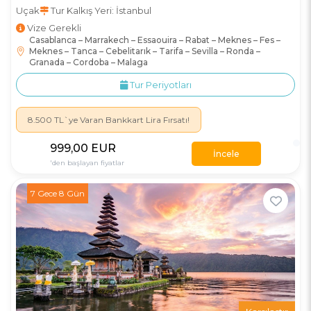
Uçak
Tur Kalkış Yeri: İstanbul
Vize Gerekli
Casablanca – Marrakech – Essaouira – Rabat – Meknes – Fes –
Meknes – Tanca – Cebelitarık – Tarifa – Sevilla – Ronda –
Granada – Cordoba – Malaga
Tur Periyotları
8.500 TL`ye Varan Bankkart Lira Fırsatı!
999
,00
EUR
İncele
'den başlayan fiyatlar
7 Gece 8 Gün