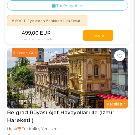
Tur Periyotları
8.500 TL`ye Varan Bankkart Lira Fırsatı!
499
,00
EUR
İncele
'den başlayan fiyatlar
3 Gece 4 Gün
Karşılaştır
Belgrad Rüyası Ajet Havayolları İle (İzmir
Hareketli)
Uçak
Tur Kalkış Yeri: İzmir