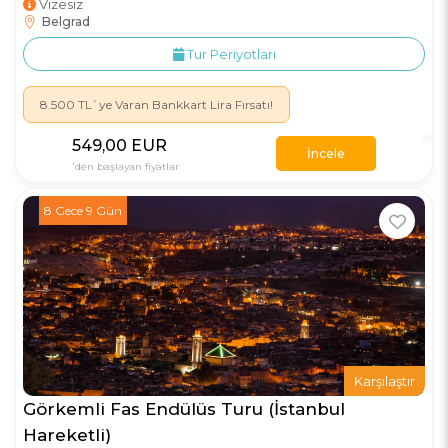
Vizesiz
Belgrad
Tur Periyotları
8.500 TL`ye Varan Bankkart Lira Fırsatı!
549
,00
EUR
İncele
'den başlayan fiyatlar
8 Gece 9 Gün
Karşılaştır
Görkemli Fas Endülüs Turu (İstanbul
Hareketli)