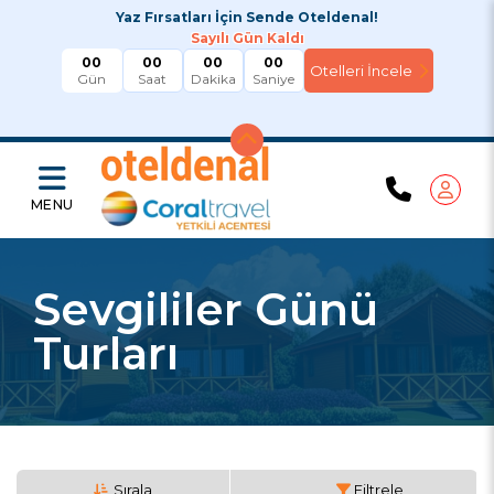
Yaz Fırsatları İçin Sende Oteldenal!
Sayılı Gün Kaldı
00
00
00
00
Gün
Saat
Dakika
Saniye
MENU
Sevgililer Günü
Turları
Sırala
Filtrele