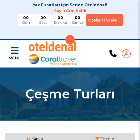
Yaz Fırsatları İçin Sende Oteldenal!
Sayılı Gün Kaldı
00
00
00
00
Gün
Saat
Dakika
Saniye
MENU
Çeşme Turları
Sırala
Filtrele