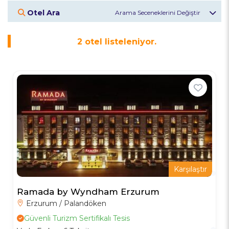
Otel Ara
Otel Veya Bölge
2
otel listeleniyor.
Giriş Tarihi
Çıkış Tarihi
Misafirler
2
Yetişkin
Otelleri Keşfet
Karşılaştır
Ramada by Wyndham Erzurum
Erzurum / Palandöken
Güvenli Turizm Sertifikalı Tesis