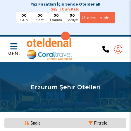
Yaz Fırsatları İçin Sende Oteldenal!
Sayılı Gün Kaldı
00
00
00
00
Gün
Saat
Dakika
Saniye
MENU
Erzurum Şehir Otelleri
Sırala
Filtrele