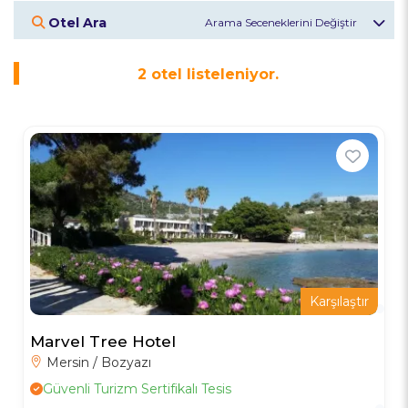
Otel Ara
Otel Veya Bölge
2
otel listeleniyor.
Giriş Tarihi
Çıkış Tarihi
Misafirler
2
Yetişkin
Otelleri Keşfet
Karşılaştır
Marvel Tree Hotel
Mersin / Bozyazı
Güvenli Turizm Sertifikalı Tesis