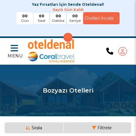
Yaz Fırsatları İçin Sende Oteldenal!
Sayılı Gün Kaldı
00
00
00
00
Gün
Saat
Dakika
Saniye
MENU
Bozyazı Otelleri
Sırala
Filtrele