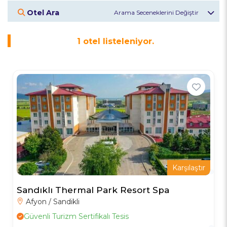
Otel Ara
Otel Veya Bölge
1
otel listeleniyor.
Giriş Tarihi
Çıkış Tarihi
Misafirler
2
Yetişkin
Otelleri Keşfet
Karşılaştır
Sandıklı Thermal Park Resort Spa
Afyon / Sandikli
Güvenli Turizm Sertifikalı Tesis