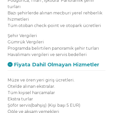
Podgorica, Tiran , İşkodra Panoramik şehir
Balkanlar’ın en büyük gölüdür.
turları
Avrupa’da nadir bulunan ve türü
Bazı şehirlerde alınan mecburi yerel rehberlik
yok olma tehlikesi altında olan
hizmetleri
pelikanlar da dahil olmak üzere
Tüm otoban check-point ve otopark ücretleri
270’ten fazla kuş çeşidine ev
sahipliği yapan bu huzur verici göl,
Şehir Vergileri
doğasıyla sizleri büyüleyecek. Özel
Gümrük Vergileri
teknemizle gerçekleştireceğimiz
Programda belirtilen panoramik şehir turları
tur, Rijeka Crnojevica’da
Havalimanı vergileri ve servis bedelleri
sonlandırılarak tamamlanacaktır.
Fiyata Dahil Olmayan Hizmetler
Geceleme otelimizde.
Müze ve ören yeri giriş ücretleri.
Otelde alınan ekstralar.
Tüm kişisel harcamalar
Ekstra turlar
Şöför servis(bahşiş) (Kişi başı 5 EUR)
Öğle ve akşam yemekleri