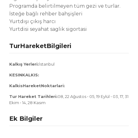
Programda belirtilmeyen tüm gezi ve turlar.
İsteğe bağlı rehber bahşişleri
Yurtdışı çıkış harcı
Yurtdisi seyahat saglik sigortasi
TurHareketBilgileri
Kalkış Yerleri:
İstanbul
KESINKALKIS:
KalkisHareketNoktarlari:
Tur Hareket Tarihleri:
08, 22 Ağustos • 05, 19 Eylül • 03, 17, 31
Ekim • 14, 28 Kasım
Ek Bilgiler