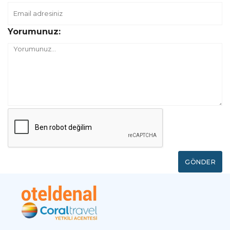
tarafından uçuşları gerçekleştirilmeyebilir.
Böyle bir durumda sorumluluk yolcuya
aittir.
Yorumunuz:
Yırtık, yıpranmış, ıslanmış ve/veya benzeri
tahribat(lar)a uğramış pasaportlar nedeniyle
ziyaret edilecek ülke sınır kapısında gümrük
polisi ile sorun yaşanmaması adına, anılan
pasaportların yenilenmesi gerekmektedir.
Aksi durumda sorumluluk yolcuya aittir.
18 yaşından küçük misafirlerimiz tek
GÖNDER
başlarına ya da yanlarında anne ya da
babadan sadece biri ile seyahat ederken
ülke giriş-çıkışlarında görevli polis
memurunca anne-babanın ortak
muvafakatini gösterir belge sorulması
ihtimali olduğundan 18 yaş altı