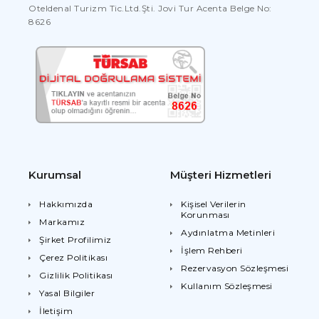
Oteldenal Turizm Tic.Ltd.Şti. Jovi Tur Acenta Belge No:
misafirlerimizin ve anne-babalarının bu
8626
konuda hassasiyet göstermelerini tavsiye
ederiz.
Kurumsal
Müşteri Hizmetleri
Hakkımızda
Kişisel Verilerin
Korunması
Markamız
Aydınlatma Metinleri
Şirket Profilimiz
İşlem Rehberi
Çerez Politikası
Rezervasyon Sözleşmesi
Gizlilik Politikası
Kullanım Sözleşmesi
Yasal Bilgiler
İletişim