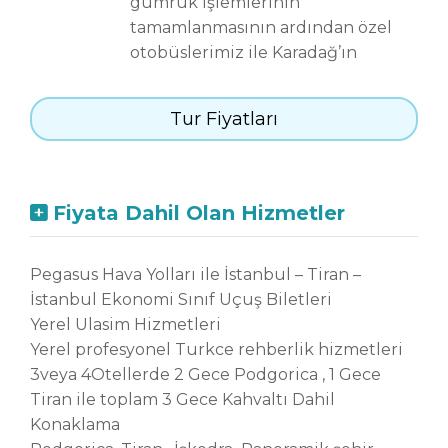
gümrük işlemlerinin
tamamlanmasının ardından özel
otobüslerimiz ile Karadağ’ın
başkenti Podgorica’ya hareket
ediyoruz.
Tur Fiyatları
Varışımızın ardından Balkanların
en küçük başkenti Podgorica’da
panoramik şehir turu
Fiyata Dahil Olan Hizmetler
gerçekleştiriyoruz. Şehrin şirin
caddelerinde ve meydanında
vereceğimiz serbest zamanın
Pegasus Hava Yolları ile İstanbul – Tiran –
ardından otelimize transfer
İstanbul Ekonomi Sınıf Uçuş Biletleri
sağlanıyor.
Yerel Ulasim Hizmetleri
Yerel profesyonel Turkce rehberlik hizmetleri
Dileyen misafirlerimiz ekstra olarak
3veya 4Otellerde 2 Gece Podgorica , 1 Gece
düzenlenecek Skadar Gölü turuna
Tiran ile toplam 3 Gece Kahvaltı Dahil
katılabilirler (45 EUR). İşkodra Gölü
Konaklama
olarak da bilinen bu göl,