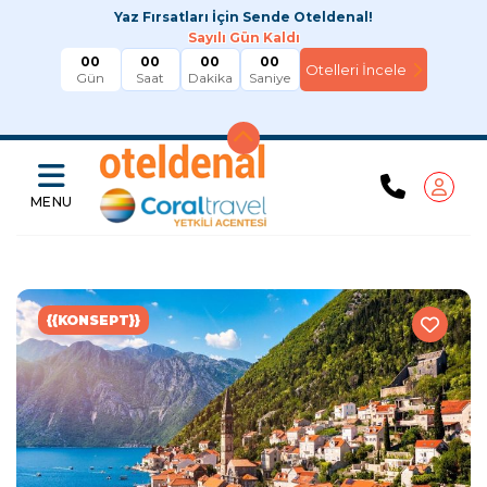
Yaz Fırsatları İçin Sende Oteldenal!
Sayılı Gün Kaldı
00
00
00
00
Gün
Saat
Dakika
Saniye
MENU
{{KONSEPT}}