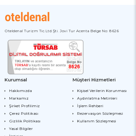
Oteldenal Turizm Tic.Ltd.Şti. Jovi Tur Acenta Belge No: 8626
Kurumsal
Müşteri Hizmetleri
Hakkımızda
Kişisel Verilerin Korunması
Markamız
Aydınlatma Metinleri
Şirket Profilimiz
İşlem Rehberi
Çerez Politikası
Rezervasyon Sözleşmesi
Gizlilik Politikası
Kullanım Sözleşmesi
Yasal Bilgiler