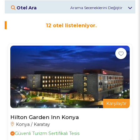
Otel Ara
Otel Veya Bölge
12
otel listeleniyor.
Giriş Tarihi
Çıkış Tarihi
Misafirler
2
Yetişkin
Otelleri Keşfet
Karşılaştır
Hilton Garden Inn Konya
Konya / Karatay
Güvenli Turizm Sertifikalı Tesis