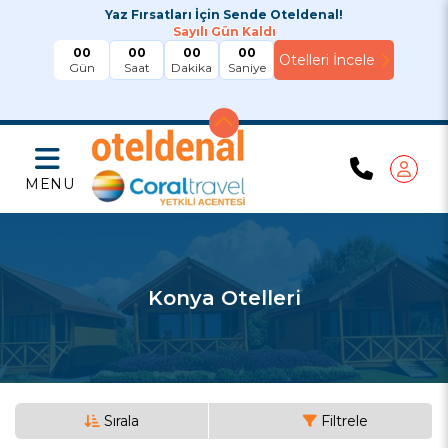
Yaz Fırsatları İçin Sende Oteldenal!
Sayılı Gün Kaldı
00
00
00
00
Gün
Saat
Dakika
Saniye
MENU
Konya Otelleri
Sırala
Filtrele