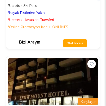
*Ücretsiz Ski Pass
*Kayak Pistlerine Yakın
*Ücretsiz Havaalanı Transferi
*Online Promosyon Kodu : ONLİNE5
Bizi Arayın
Oteli İncele
Karşılaştır