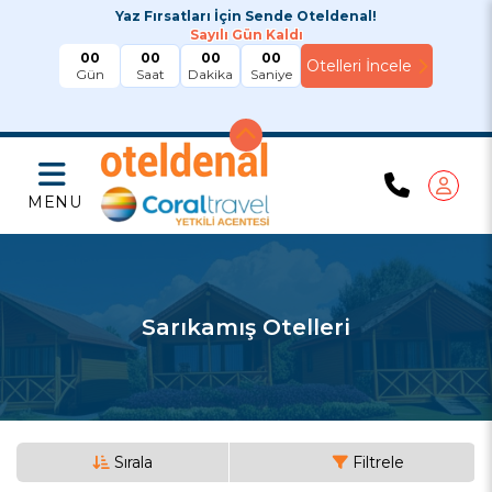
Yaz Fırsatları İçin Sende Oteldenal!
Sayılı Gün Kaldı
00
00
00
00
Gün
Saat
Dakika
Saniye
MENU
Sarıkamış Otelleri
Sırala
Filtrele