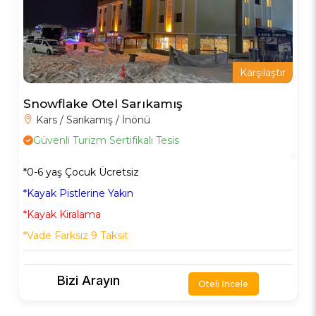
Karşılaştır
Snowflake Otel Sarıkamış
Kars / Sarıkamış / İnönü
Güvenli Turizm Sertifikalı Tesis
*0-6 yaş Çocuk Ücretsiz
*Kayak Pistlerine Yakın
*Kayak Kiralama
*Vade Farksız 9 Taksit
Bizi Arayın
Oteli İncele