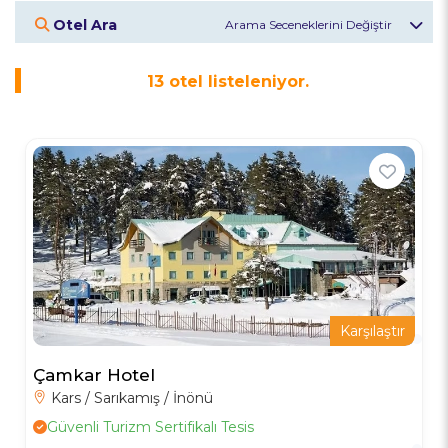
Otel Ara
Otel Veya Bölge
13
otel listeleniyor.
Giriş Tarihi
Çıkış Tarihi
Misafirler
2
Yetişkin
Otelleri Keşfet
Karşılaştır
Çamkar Hotel
Kars / Sarıkamış / İnönü
Güvenli Turizm Sertifikalı Tesis