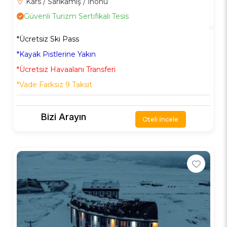
Kars / Sarıkamış / İnönü
Güvenli Turizm Sertifikalı Tesis
*Ücretsiz Ski Pass
*Kayak Pistlerine Yakın
*Ücretsiz Havaalanı Transferi
*Vade Farksız 9 Taksit
Bizi Arayın
Oteli İncele